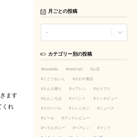
月ごとの投稿
カテゴリー別の投稿
kozukata
meet-up!
お店
くどうれいん
さわや書店
さんさ踊り
べアレン
もりでり
できます
わんこそば
イベント
インタビュー
てくれ
グローバル
トレジオン
ニュース
ビール
ブックレビュー
ヘラルボニー
ベアレン
マップ