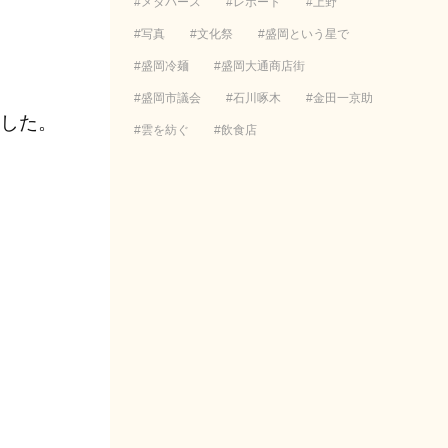
メタバース
レポート
上野
写真
文化祭
盛岡という星で
盛岡冷麺
盛岡大通商店街
盛岡市議会
石川啄木
金田一京助
ました。
雲を紡ぐ
飲食店