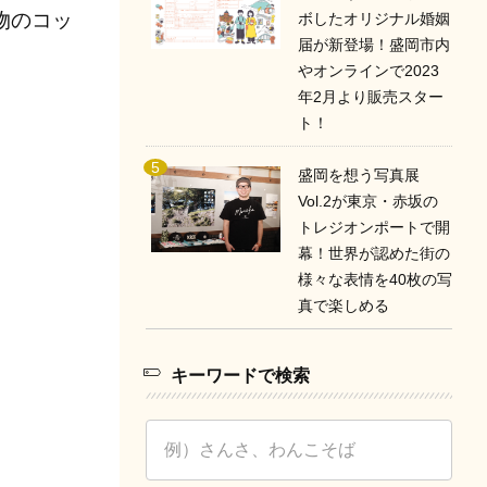
物のコッ
ボしたオリジナル婚姻
届が新登場！盛岡市内
やオンラインで2023
年2月より販売スター
ト！
盛岡を想う写真展
Vol.2が東京・赤坂の
トレジオンポートで開
幕！世界が認めた街の
様々な表情を40枚の写
真で楽しめる
キーワードで検索