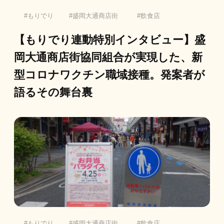
もりでり
盛岡大通商店街
飲食店
【もりでり連動特別インタビュー】盛
岡大通商店街協同組合が実現した、新
型コロナワクチン職域接種。発案者が
語るその舞台裏
もりでり
盛岡大通商店街
飲食店