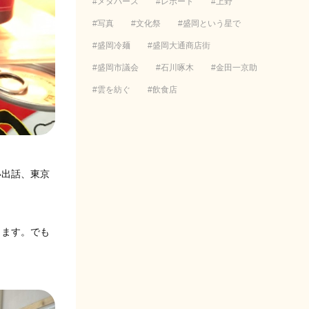
メタバース
レポート
上野
写真
文化祭
盛岡という星で
盛岡冷麺
盛岡大通商店街
盛岡市議会
石川啄木
金田一京助
雲を紡ぐ
飲食店
い出話、東京
ります。でも