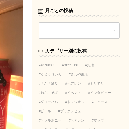
月ごとの投稿
カテゴリー別の投稿
kozukata
meet-up!
お店
くどうれいん
さわや書店
さんさ踊り
べアレン
もりでり
わんこそば
イベント
インタビュー
グローバル
トレジオン
ニュース
ビール
ブックレビュー
ヘラルボニー
ベアレン
マップ