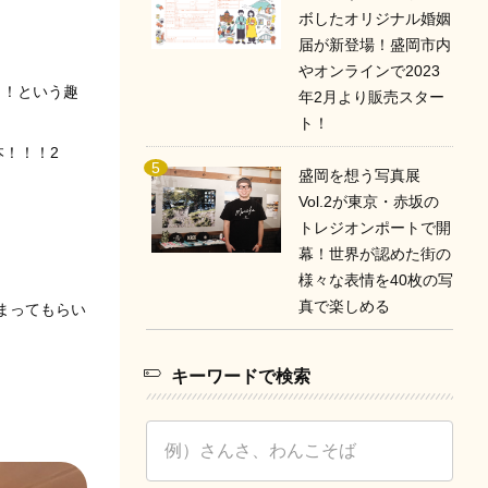
ボしたオリジナル婚姻
届が新登場！盛岡市内
やオンラインで2023
う！という趣
年2月より販売スター
ト！
！！！2
盛岡を想う写真展
Vol.2が東京・赤坂の
トレジオンポートで開
幕！世界が認めた街の
様々な表情を40枚の写
真で楽しめる
まってもらい
キーワードで検索