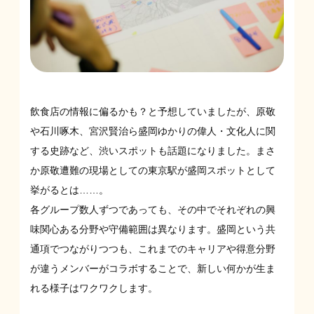
飲食店の情報に偏るかも？と予想していましたが、原敬
や石川啄木、宮沢賢治ら盛岡ゆかりの偉人・文化人に関
する史跡など、渋いスポットも話題になりました。まさ
か原敬遭難の現場としての東京駅が盛岡スポットとして
挙がるとは……。
各グループ数人ずつであっても、その中でそれぞれの興
味関心ある分野や守備範囲は異なります。盛岡という共
通項でつながりつつも、これまでのキャリアや得意分野
が違うメンバーがコラボすることで、新しい何かが生ま
れる様子はワクワクします。