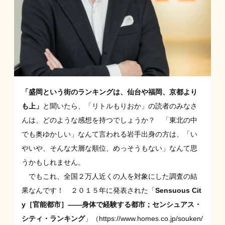
「
盛岡という街のランキングは、仙台や福岡、京都より
も上
」
と聞いたら、「リトルもりおか」の読者のみなさ
んは、どのような感想を持つでしょうか？ 「東北の中
でも奥ゆかしい」なんて言われる岩手出身の方は、「い
やいや、そんな大層な順位、めっそうもない」なんて思
うかもしれません。
でもこれ、全国２万人近くの人を対象にした調査の結
果なんです！ ２０１５年に発表された「
Sensuous Cit
y［官能都市］——身体で経験する都市；センシュアス・
シティ・ランキング
」（
https://www.homes.co.jp/souken/