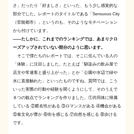
さ」だったり「好ましさ」といった、もう少し感覚的な
部分でした。レポートのタイトルである「Sensuous City
（官能都市）」というのも、そのようなモチベーション
から付けています。
——たしかに、これまでのランキングでは、あまりクロ
ーズアップされていない部分のように思います。
そこで僕たちのレポートでは、そこに住んでいる人の
「体験」に注目しました。たとえば「馴染みの飲み屋で
店主や常連客と盛り上がった」とか「公園や水辺で緑や
水に直接触れた」といったものですね。質問では、こう
いった実際の行動や経験を聞くようにして、そのうえで
８つの観点でランキングを作りました。①共同体に帰属
している ②匿名性がある ③ロマンスがある ④機会がある
⑤食文化が豊か ⑥街を感じる ⑦自然を感じる ⑧歩ける
です。