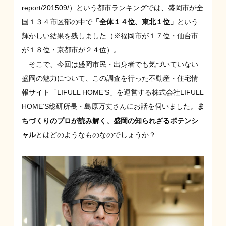
report/201509/
）という都市ランキングでは、盛岡市が全
国１３４市区部の中で
「
全体１４位、東北１位
」
という
輝かしい結果を残しました（※福岡市が１７位・仙台市
が１８位・京都市が２４位）。
そこで、今回は盛岡市民・出身者でも気づいていない
盛岡の魅力について、この調査を行った不動産・住宅情
報サイト「LIFULL HOME’S」を運営する株式会社LIFULL
HOME’S総研所長・島原万丈さんにお話を伺いました。
ま
ちづくりのプロが読み解く、盛岡の知られざるポテンシ
ャル
とはどのようなものなのでしょうか？